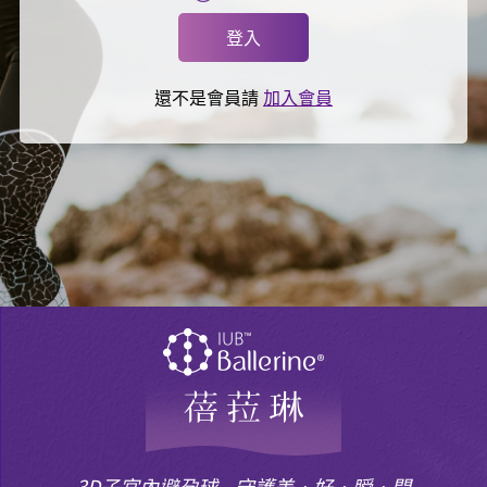
登入
還不是會員請
加入會員
3D子宮內避孕球
守護美‧好‧瞬‧間